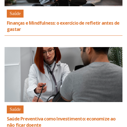
Saúde
Finanças e Mindfulness: o exercício de refletir antes de
gastar
Saúde
Saúde Preventiva como Investimento: economize ao
não ficar doente