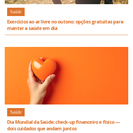
Saúde
Exercícios ao ar livre no outono: opções gratuitas para
manter a saúde em dia
Saúde
Dia Mundial da Saúde: check-up financeiro e físico —
dois cuidados que andam juntos