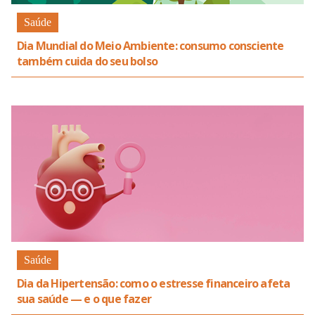
Saúde
Dia Mundial do Meio Ambiente: consumo consciente
também cuida do seu bolso
Saúde
Dia da Hipertensão: como o estresse financeiro afeta
sua saúde — e o que fazer