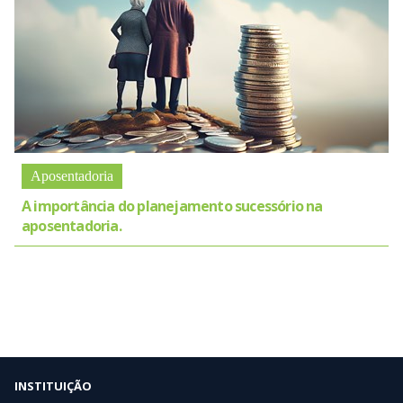
Aposentadoria
A importância do planejamento sucessório na
aposentadoria.
INSTITUIÇÃO