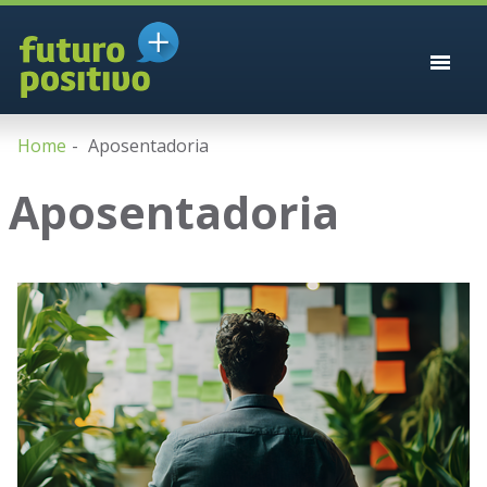
Home
Aposentadoria
Aposentadoria