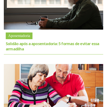
Aposentadoria
Solidão após a aposentadoria: 5 formas de evitar essa
armadilha