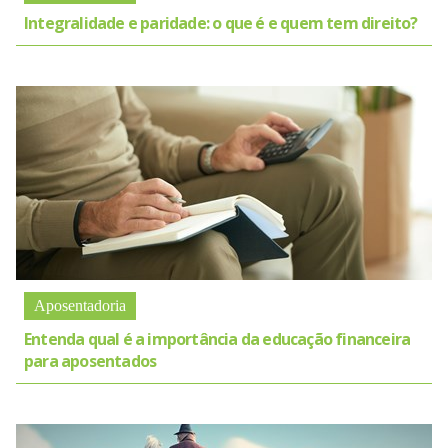
Integralidade e paridade: o que é e quem tem direito?
Aposentadoria
Entenda qual é a importância da educação financeira
para aposentados