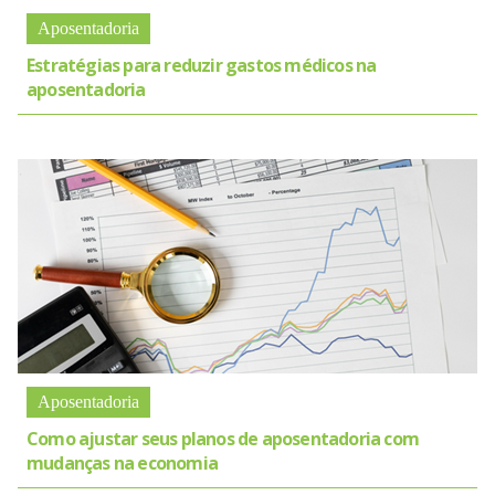
Aposentadoria
Estratégias para reduzir gastos médicos na
aposentadoria
Aposentadoria
Como ajustar seus planos de aposentadoria com
mudanças na economia