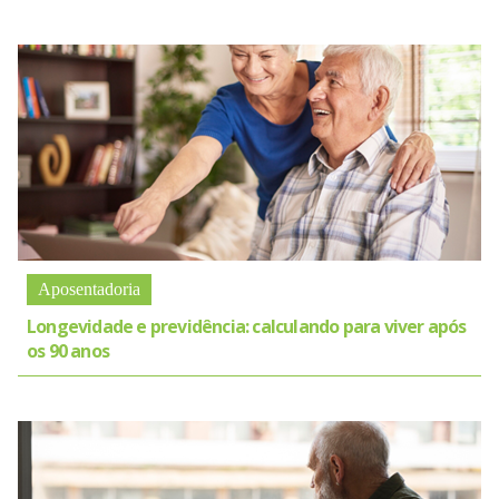
Aposentadoria
Longevidade e previdência: calculando para viver após
os 90 anos