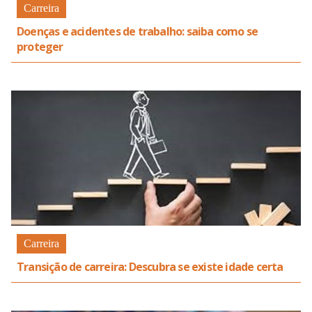
Carreira
Doenças e acidentes de trabalho: saiba como se
proteger
Carreira
Transição de carreira: Descubra se existe idade certa