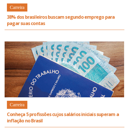
Carreira
38% dos brasileiros buscam segundo emprego para
pagar suas contas
Carreira
Conheça 5 profissões cujos salários iniciais superam a
inflação no Brasil