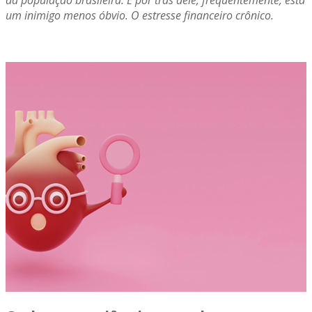
da população brasileira. E por trás dele, frequentemente, está
um inimigo menos óbvio. O estresse financeiro crônico.