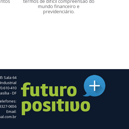
entos
termos de difícil compreensão do
mundo financeiro e
previdenciário.
85 Sala 64
Industrial
0.610-410
asília - DF
elefones:
 3327-0656
Email:
al.com.br