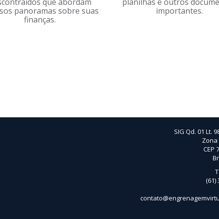
scontraídos que abordam
planilhas e outros docum
rsos panoramas sobre suas
importantes.
finanças.
SIG Qd. 01 Lt. 9
Zona 
CEP 7
Br
T
(61)
contato@engrenagemvirtu